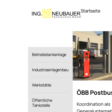
Direkt
zum
Startseite
Inhalt
Betriebstankanlage
Industrieanlagenbau
Werkstätte
ÖBB Postb
Öffentliche
Koordination als
Tankstelle
Generalunterne