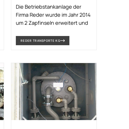
Die Betriebstankanlage der
Firma Reder wurde im Jahr 2014
um 2 Zapfinseln erweitert und
ermöglicht nun das Betanken
von zwei Fahrzeugen von
REDER TRANSPORTE KG
beiden Seiten.
Zusätzliche Medien, wie
Scheibenfrostschutz etc.
werden nach der Freischaltung
über einen eigenen
Tankautomaten über
Schlauchroller abgegeben.