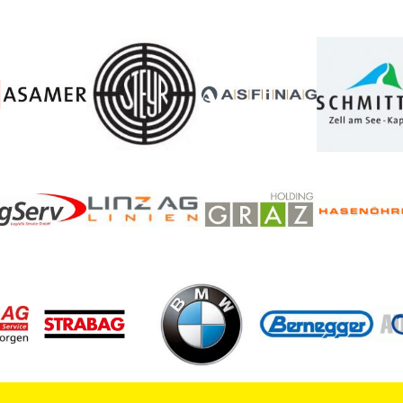
amt Software,
-Torterminals
eiden
euern. Diese
fugtes
fern
en zum
ahrzeuge.