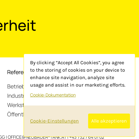
erheit
By clicking “Accept All Cookies”, you agree
to the storing of cookies on your device to
Rechtliches
Referenzen
enhance site navigation, analyze site
AGB
usage and assist in our marketing efforts.
Betriebstankanlage
Impressum
Industrieanlagenbau
Cookie-Dokumentation
Werkstätte
Öffentliche Tankstelle
Cookie-Einstellungen
Alle akzeptieren
GG |
OFFICE@NEUBAUER-TANK.AT
|
+43 732 / 64 01 02