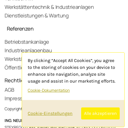
Werkstättentechnik & Industrieanlagen
Dienstleistungen & Wartung
Referenzen
Betriebstankanlage
Industrieanlagenbau
Werkstätte
By clicking “Accept All Cookies”, you agree
Öffentliche Tankstelle
to the storing of cookies on your device to
enhance site navigation, analyze site
Rechtliches
usage and assist in our marketing efforts.
AGB
Cookie-Dokumentation
Impressum
Copyright 2025 neubauer-tank.at
Cookie-Einstellungen
Alle akzeptieren
ING. NEUBAUER TANKTECHNIK GMBH
, WINDEGG 54, 4221
STEYREGG |
OFFICE@NEUBAUER-TANK.AT
|
+43 732 / 64 01 02